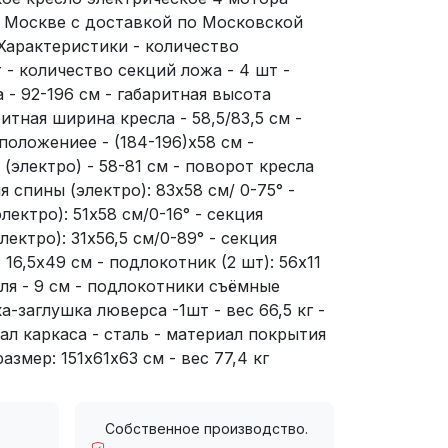
Москве с доставкой по Московской
 Характеристики - количество
 - количество секций ложа - 4 шт -
 - 92-196 см - габаритная высота
ритная ширина кресла - 58,5/83,5 см -
положениее - (184-196)х58 см -
(электро) - 58-81 см - поворот кресла
я спины (электро): 83х58 см/ 0-75° -
лектро): 51х58 см/0-16° - секция
ектро): 31х56,5 см/0-89° - секция
6,5х49 см - подлокотник (2 шт): 56х11
ля - 9 см - подлокотники съёмные
-заглушка люверса -1шт - вес 66,5 кг -
иал каркаса - сталь - материал покрытия
азмер: 151х61х63 см - вес 77,4 кг
Собственное производство.