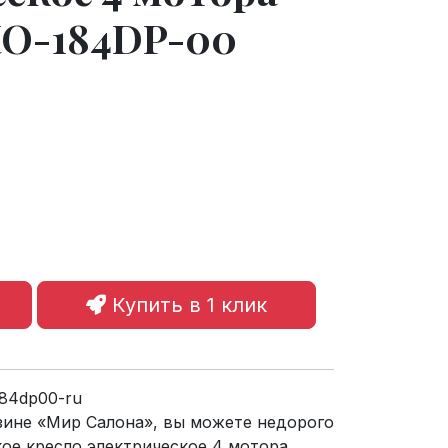
О-184DP-00
Купить в 1 клик
84dp00-ru
зине «Мир Салона», вы можете недорого
кое кресло электрическое 4 мотора