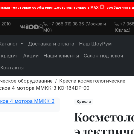
лемами текстовые сообщения доступны только в MAX
, сообщения в 
 2010
+7 968 919 38 36 (Москва и
+7 968
МО)
(Склад)
Каталог
Доставка и оплата
Наш ШоуРум
 кредит
Акции
Наши клиенты
Салон под ключ
Контакты
ческое оборудование
Кресла косметологические
еское 4 мотора ММКК-3 КО-184DP-00
Кресла
Косметоло
электриче