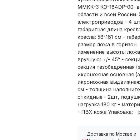
ММКК-3 КО-184DP-00 в 
области и всей России.
электроприводов - 4 шт
габаритная длина кресла
кресла: 58-161 см - габа
размер ложа в горизон. 
изменение высоты ложа 
вручную: +/- 45° - секци
секция тазобедренная (э
икроножная основная (эл
икроножная выдвижная: 1
см - толщина наполните
откидные - 2шт, подушка
нагрузка 180 кг - матер
- ПВХ кожа Упаковка: - р
Доставка по Москве и