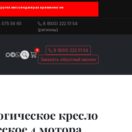
других мессенджерах временно не
 575 56 65
8 (800) 222 51 54
(регионы)
8 (800) 222 51 54
0
Заказать обратный звонок
гическое кресло
ское 4 мотора