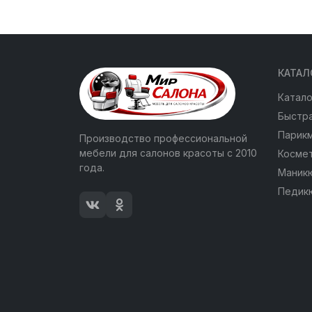
КАТАЛ
Катало
Быстра
Парик
Производство профессиональной
мебели для салонов красоты с 2010
Косме
года.
Маник
Педик