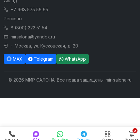
Склад
+7 968 575 56 65
Регионы
8 (800) 222 51 54
mirsalona@yandex.ru
г. Москва, ул. Кусковская, д. 20
MAX
Telegram
WhatsApp
© 2026 МИР САЛОНА. Все права защищены. mir-salona.ru
0
Контакты
MAX
WhatsApp
Telegram
Каталог
Корзина