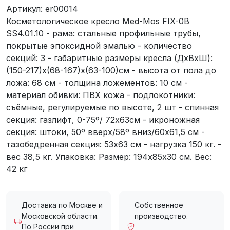
Артикул:
er00014
Косметологическое кресло Med-Mos FIX-0B
SS4.01.10 - рама: стальные профильные трубы,
покрытые эпоксидной эмалью - количество
секций: 3 - габаритные размеры кресла (ДхВхШ):
(150-217)х(68-167)х(63-100)см - высота от пола до
ложа: 68 см - толщина ложементов: 10 см -
материал обивки: ПВХ кожа - подлокотники:
съёмные, регулируемые по высоте, 2 шт - спинная
секция: газлифт, 0-75º/ 72х63см - икроножная
секция: штоки, 50º вверх/58º вниз/60х61,5 см -
тазобедренная секция: 53х63 см - нагрузка 150 кг. -
вес 38,5 кг. Упаковка: Размер: 194х85х30 см. Вес:
42 кг
Доставка по Москве и
Собственное
Московской области.
производство.
По России при