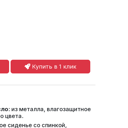
Купить в 1 клик
сло
: из металла, влагозащитное
о цвета.
ное сиденье со спинкой,