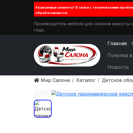
Уважаемые клиенты! В связи с техническими проб
обрабатываются.
Производитель мебели для салонов красоты с
года
Главная
Покупка в
Новости
Мир Салона
Каталог
Детское обо