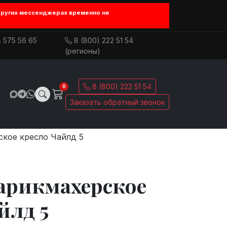
других мессенджерах временно не
 575 56 65
8 (800) 222 51 54
(регионы)
8 (800) 222 51 54
0
Заказать обратный звонок
ское кресло Чайлд 5
парикмахерское
йлд 5