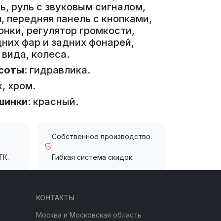
, руль с звуковым сигналом,
, передняя панель с кнопками,
онки, регулятор громкости,
них фар и задних фонарей,
 вида, колеса.
ысоты
: гидравлика.
к, хром.
шинки
: красный.
Собственное производство.
ТК.
Гибкая система скидок.
КОНТАКТЫ
Москва и Московская область