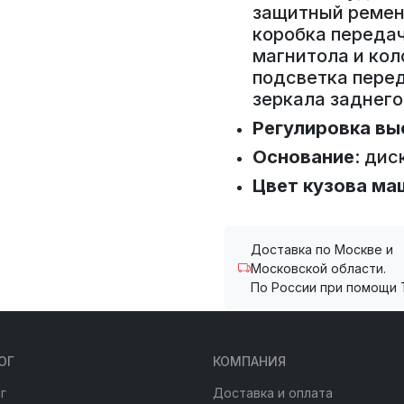
защитный ремень
коробка передач
магнитола и кол
подсветка перед
зеркала заднего
Регулировка в
Основание
: дис
Цвет кузова ма
Доставка по Москве и
Московской области.
По России при помощи 
ОГ
КОМПАНИЯ
г
Доставка и оплата