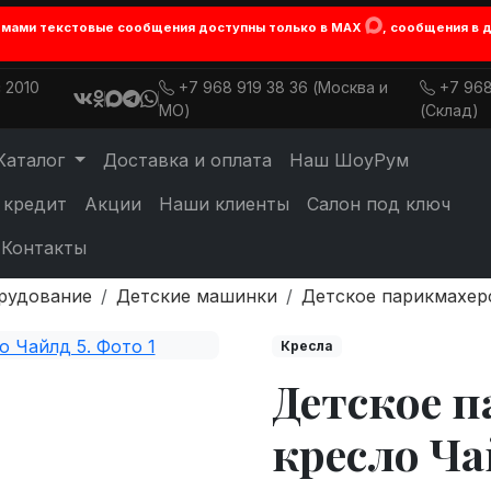
лемами текстовые сообщения доступны только в MAX
, сообщения в 
 2010
+7 968 919 38 36 (Москва и
+7 968
МО)
(Склад)
Каталог
Доставка и оплата
Наш ШоуРум
 кредит
Акции
Наши клиенты
Салон под ключ
Контакты
рудование
Детские машинки
Детское парикмахер
Кресла
Детское 
кресло Ча