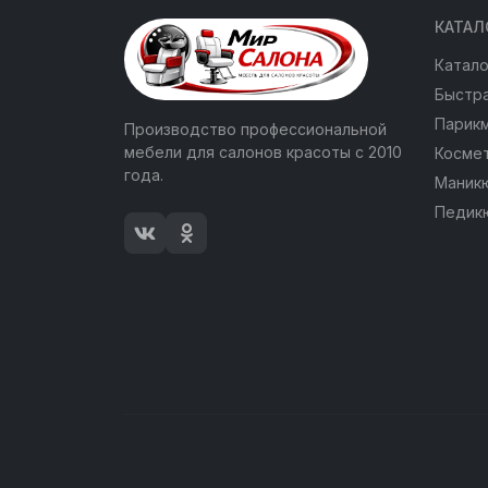
КАТАЛ
Катало
Быстра
Парик
Производство профессиональной
мебели для салонов красоты с 2010
Косме
года.
Маник
Педик