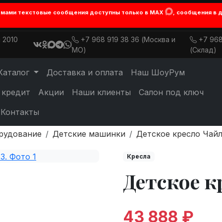
лемами текстовые сообщения доступны только в MAX
, сообщения в 
 2010
+7 968 919 38 36 (Москва и
+7 968
МО)
(Склад)
Каталог
Доставка и оплата
Наш ШоуРум
 кредит
Акции
Наши клиенты
Салон под ключ
Контакты
рудование
Детские машинки
Детское кресло Чай
Кресла
Детское к
43 888 ₽