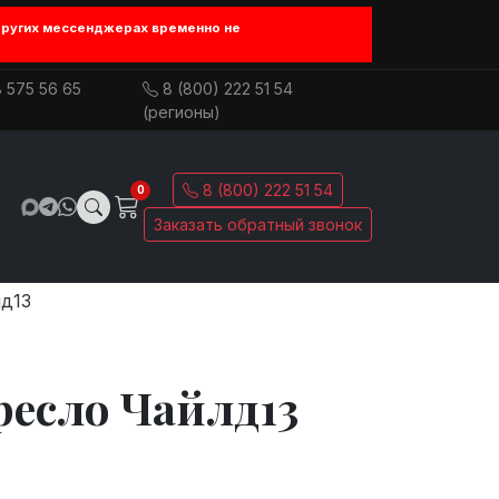
других мессенджерах временно не
 575 56 65
8 (800) 222 51 54
(регионы)
8 (800) 222 51 54
0
Заказать обратный звонок
лд13
ресло Чайлд13