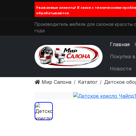
Уважаемые клиенты! В связи с техническими проб
обрабатываются.
Производитель мебели для салонов красоты с
года
Главная
Покупка в
Новости
Мир Салона
Каталог
Детское обо