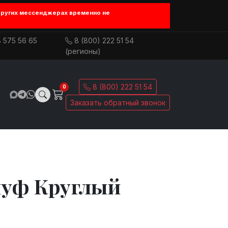
других мессенджерах временно не
 575 56 65
8 (800) 222 51 54
(регионы)
8 (800) 222 51 54
0
Заказать обратный звонок
пуф Круглый