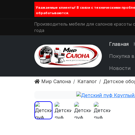
Уважаемые клиенты! В связи с техническими проб
обрабатываются.
Производитель мебели для салонов красоты с
года
Главная
Покупка в
Новости
Мир Салона
Каталог
Детское обо