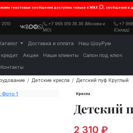
лемами текстовые сообщения доступны только в MAX
, сообщения в 
 2010
+7 968 919 38 36 (Москва и
+7 968
МО)
(Склад)
Каталог
Доставка и оплата
Наш ШоуРум
 кредит
Акции
Наши клиенты
Салон под ключ
Контакты
рудование
Детские кресла
Детский пуф Круглый
Кресла
Детский 
2 310 ₽